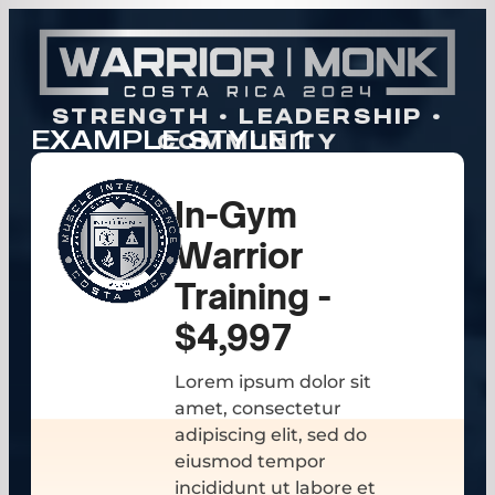
STRENGTH • LEADERSHIP •
EXAMPLE STYLE 1:
COMMUNITY
In-Gym
Warrior
Training -
$4,997
Lorem ipsum dolor sit
amet, consectetur
adipiscing elit, sed do
eiusmod tempor
incididunt ut labore et