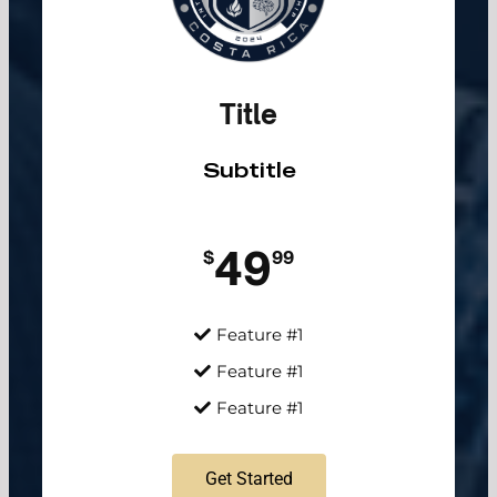
Title
Subtitle
49
$
99
Feature #1
Feature #1
Feature #1
Get Started